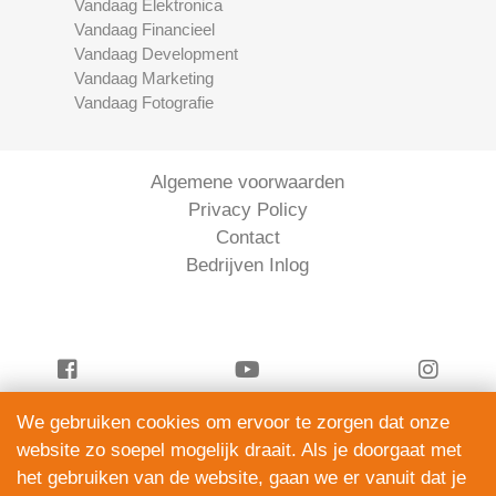
Vandaag Elektronica
Vandaag Financieel
Vandaag Development
Vandaag Marketing
Vandaag Fotografie
Algemene voorwaarden
Privacy Policy
Contact
Bedrijven Inlog
We gebruiken cookies om ervoor te zorgen dat onze
Vandaag Klussen is onderdeel van
website zo soepel mogelijk draait. Als je doorgaat met
ServiceRight B.V. | KVK 90914872
het gebruiken van de website, gaan we er vanuit dat je