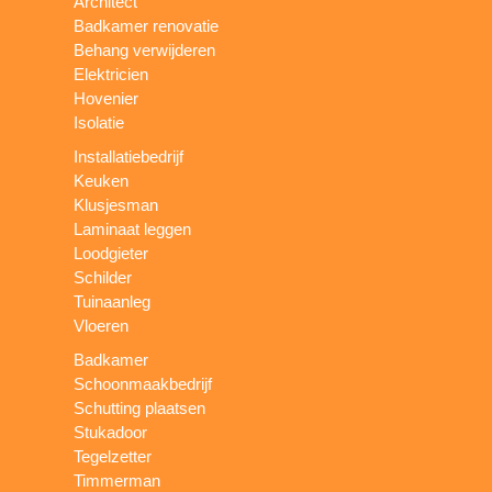
Architect
Badkamer renovatie
Behang verwijderen
Elektricien
Hovenier
Isolatie
Installatiebedrijf
Keuken
Klusjesman
Laminaat leggen
Loodgieter
Schilder
Tuinaanleg
Vloeren
Badkamer
Schoonmaakbedrijf
Schutting plaatsen
Stukadoor
Tegelzetter
Timmerman