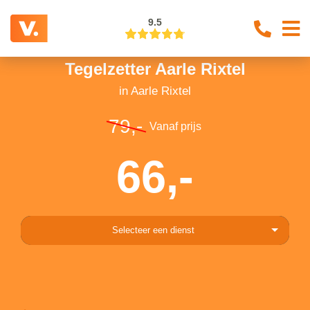
9.5
Tegelzetter Aarle Rixtel
in Aarle Rixtel
79,-
Vanaf prijs
66,-
Selecteer een dienst