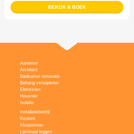
BEKIJK & BOEK
Aanemer
Architect
Badkamer renovatie
Behang verwijderen
Elektricien
Hovenier
Isolatie
Installatiebedrijf
Keuken
Klusjesman
Laminaat leggen