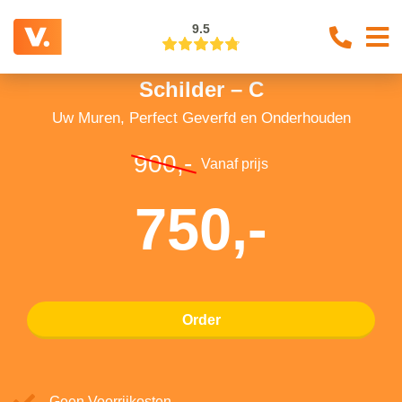
9.5
Schilder – C
Uw Muren, Perfect Geverfd en Onderhouden
900,-
Vanaf prijs
750,-
Order
Geen Voorrijkosten