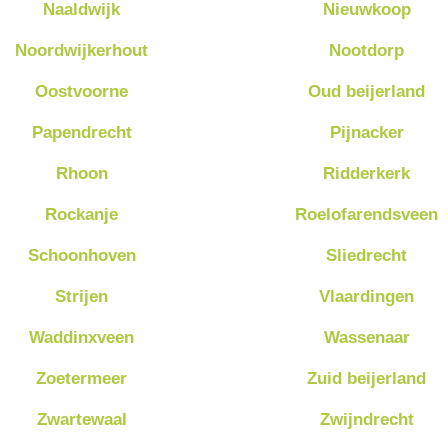
Naaldwijk
Nieuwkoop
Noordwijkerhout
Nootdorp
Oostvoorne
Oud beijerland
Papendrecht
Pijnacker
Rhoon
Ridderkerk
Rockanje
Roelofarendsveen
Schoonhoven
Sliedrecht
Strijen
Vlaardingen
Waddinxveen
Wassenaar
Zoetermeer
Zuid beijerland
Zwartewaal
Zwijndrecht