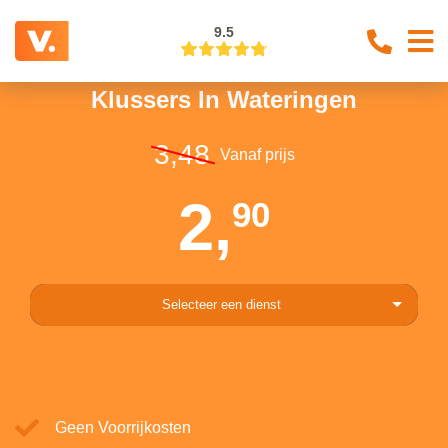
9.5
Klussers In Wateringen
3,48
Vanaf prijs
2,
90
Selecteer een dienst
Geen Voorrijkosten