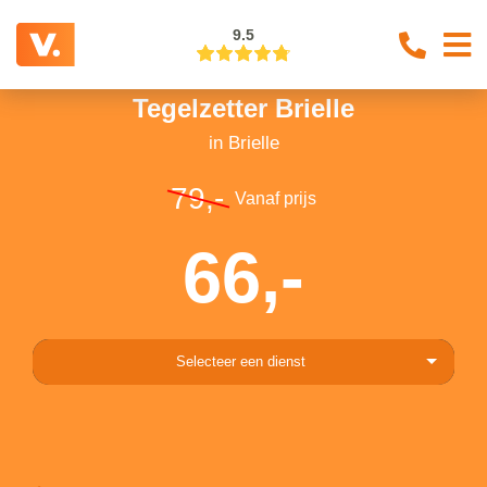
9.5
Tegelzetter Brielle
in Brielle
79,-
Vanaf prijs
66,-
Selecteer een dienst