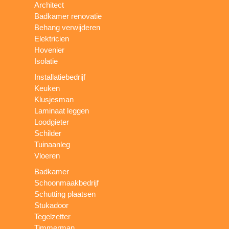
Architect
Badkamer renovatie
Behang verwijderen
Elektricien
Hovenier
Isolatie
Installatiebedrijf
Keuken
Klusjesman
Laminaat leggen
Loodgieter
Schilder
Tuinaanleg
Vloeren
Badkamer
Schoonmaakbedrijf
Schutting plaatsen
Stukadoor
Tegelzetter
Timmerman