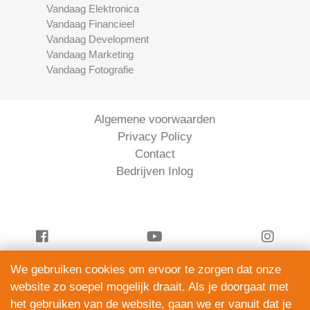
Vandaag Elektronica
Vandaag Financieel
Vandaag Development
Vandaag Marketing
Vandaag Fotografie
Algemene voorwaarden
Privacy Policy
Contact
Bedrijven Inlog
We gebruiken cookies om ervoor te zorgen dat onze
Vandaag Klussen is onderdeel van
website zo soepel mogelijk draait. Als je doorgaat met
ServiceRight B.V. | KVK 90914872
het gebruiken van de website, gaan we er vanuit dat je