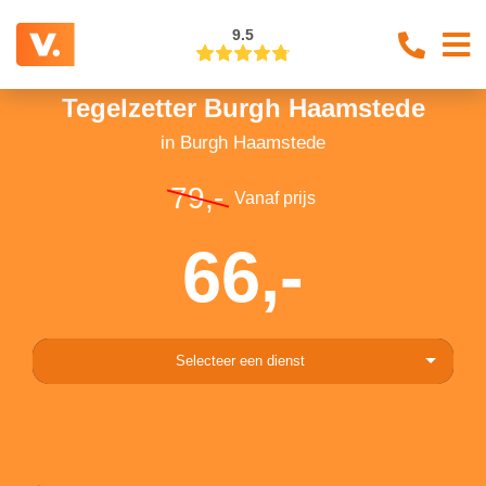
9.5
Tegelzetter Burgh Haamstede
in Burgh Haamstede
79,-
Vanaf prijs
66,-
Selecteer een dienst