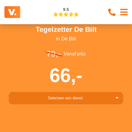
9.5
Tegelzetter De Bilt
in De Bilt
79,-
Vanaf prijs
66,-
Selecteer een dienst