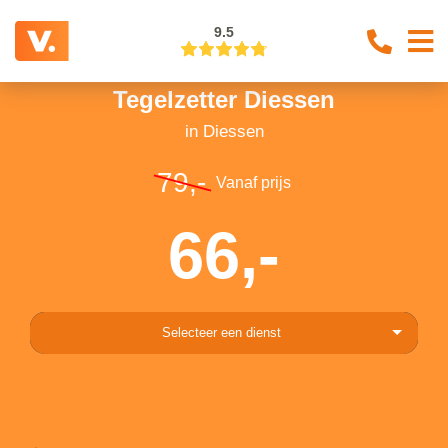
9.5
Tegelzetter Diessen
in Diessen
79,-
Vanaf prijs
66,-
Selecteer een dienst