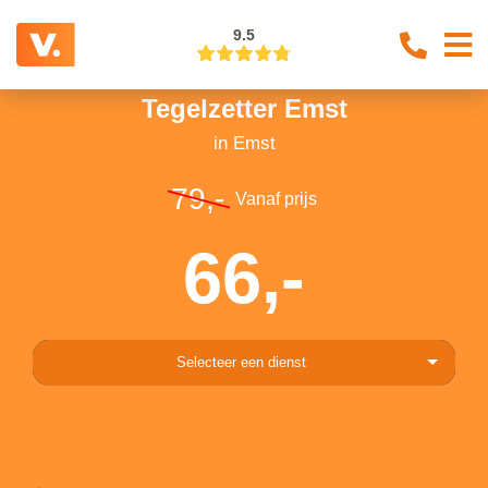
9.5
Tegelzetter Emst
in Emst
79,-
Vanaf prijs
66,-
Selecteer een dienst