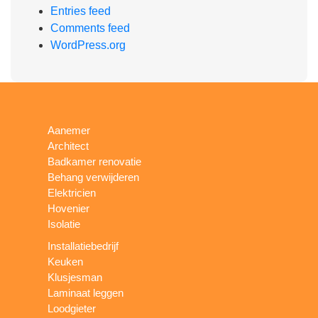
Entries feed
Comments feed
WordPress.org
Aanemer
Architect
Badkamer renovatie
Behang verwijderen
Elektricien
Hovenier
Isolatie
Installatiebedrijf
Keuken
Klusjesman
Laminaat leggen
Loodgieter