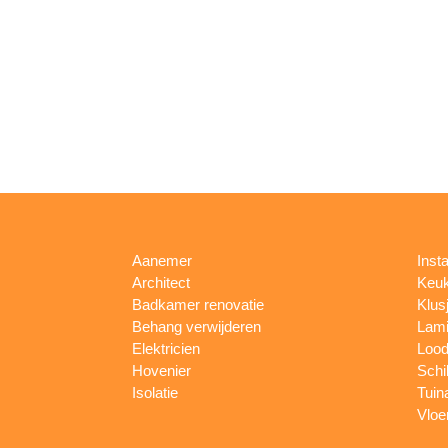
Aanemer
Insta
Architect
Keu
Badkamer renovatie
Klus
Behang verwijderen
Lami
Elektricien
Lood
Hovenier
Schi
Isolatie
Tuin
Vloe