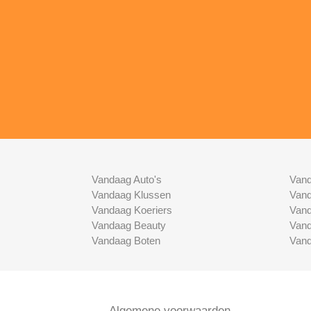
Vandaag Auto's
Vand
Vandaag Klussen
Vand
Vandaag Koeriers
Vand
Vandaag Beauty
Vand
Vandaag Boten
Vand
Algemene voorwaarden