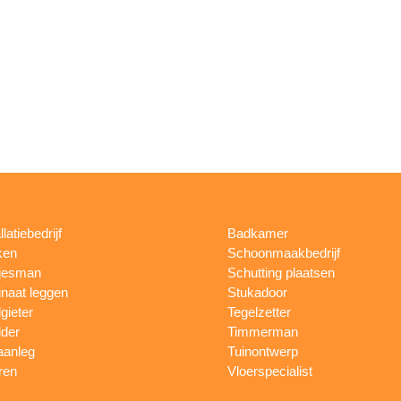
llatiebedrijf
Badkamer
ken
Schoonmaakbedrijf
jesman
Schutting plaatsen
naat leggen
Stukadoor
gieter
Tegelzetter
lder
Timmerman
aanleg
Tuinontwerp
ren
Vloerspecialist