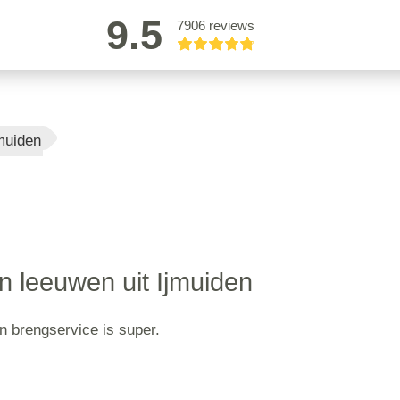
9.5
7906 reviews
muiden
n leeuwen uit Ijmuiden
n brengservice is super.