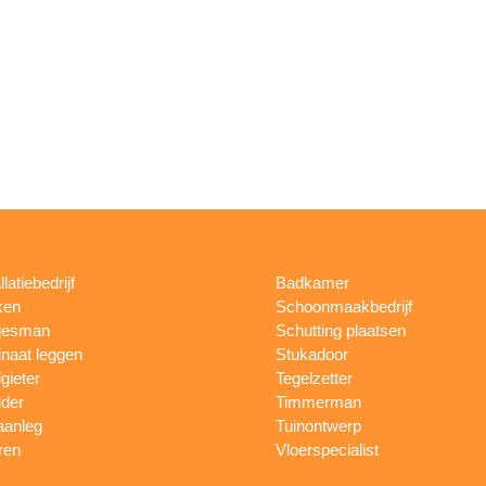
llatiebedrijf
Badkamer
ken
Schoonmaakbedrijf
jesman
Schutting plaatsen
naat leggen
Stukadoor
gieter
Tegelzetter
lder
Timmerman
aanleg
Tuinontwerp
ren
Vloerspecialist