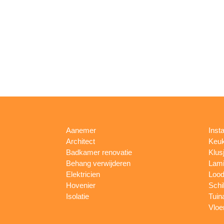
Aanemer
Insta
Architect
Keu
Badkamer renovatie
Klus
Behang verwijderen
Lami
Elektricien
Lood
Hovenier
Schi
Isolatie
Tuin
Vloe