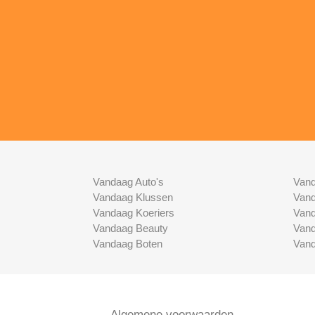
Vandaag Auto's
Vand
Vandaag Klussen
Vand
Vandaag Koeriers
Vand
Vandaag Beauty
Vand
Vandaag Boten
Vand
Algemene voorwaarden