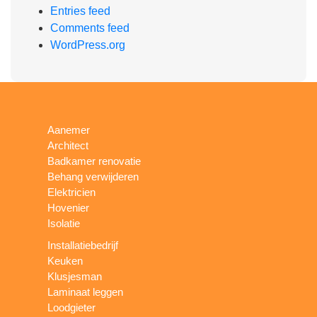
Entries feed
Comments feed
WordPress.org
Aanemer
Architect
Badkamer renovatie
Behang verwijderen
Elektricien
Hovenier
Isolatie
Installatiebedrijf
Keuken
Klusjesman
Laminaat leggen
Loodgieter