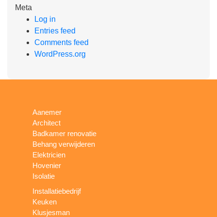
Meta
Log in
Entries feed
Comments feed
WordPress.org
Aanemer
Architect
Badkamer renovatie
Behang verwijderen
Elektricien
Hovenier
Isolatie
Installatiebedrijf
Keuken
Klusjesman