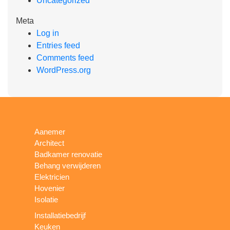
Uncategorized
Meta
Log in
Entries feed
Comments feed
WordPress.org
Aanemer
Architect
Badkamer renovatie
Behang verwijderen
Elektricien
Hovenier
Isolatie
Installatiebedrijf
Keuken