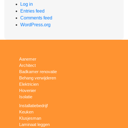
Log in
Entries feed
Comments feed
WordPress.org
Aanemer
Architect
Badkamer renovatie
Behang verwijderen
Elektricien
Hovenier
Isolatie
Installatiebedrijf
Keuken
Klusjesman
Laminaat leggen