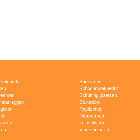
llatiebedrijf
Badkamer
ken
Schoonmaakbedrijf
jesman
Schutting plaatsen
naat leggen
Stukadoor
gieter
Tegelzetter
lder
Timmerman
aanleg
Tuinontwerp
ren
Vloerspecialist