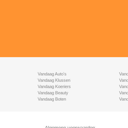
Vandaag Auto's
Vand
Vandaag Klussen
Vand
Vandaag Koeriers
Vand
Vandaag Beauty
Vand
Vandaag Boten
Vand
Algemene voorwaarden