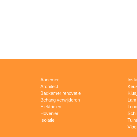
Aanemer
Insta
Architect
Keu
Badkamer renovatie
Klus
Behang verwijderen
Lami
Elektricien
Lood
Hovenier
Schi
Isolatie
Tuin
Vloe