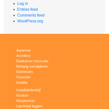
Log in
Entries feed
Comments feed
WordPress.org
Aanemer
Architect
Badkamer renovatie
Behang verwijderen
Elektricien
Hovenier
Isolatie
Installatiebedrijf
Keuken
Klusjesman
Laminaat leggen