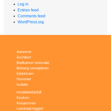
Log in
Entries feed
Comments feed
WordPress.org
Aanemer
Architect
Badkamer renovatie
Behang verwijderen
Elektricien
Hovenier
Isolatie
Installatiebedrijf
Keuken
Klusjesman
Laminaat leggen