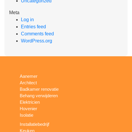
Uncategorized
Meta
Log in
Entries feed
Comments feed
WordPress.org
Aanemer
Architect
Badkamer renovatie
Behang verwijderen
Elektricien
Hovenier
Isolatie
Installatiebedrijf
Keuken