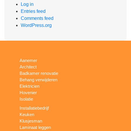
Log in
Entries feed
Comments feed
WordPress.org
Aanemer
Architect
Badkamer renovatie
Behang verwijderen
Elektricien
Hovenier
Isolatie
Installatiebedrijf
Keuken
Klusjesman
Laminaat leggen