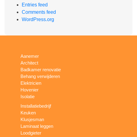
Entries feed
Comments feed
WordPress.org
Aanemer
Architect
Badkamer renovatie
Behang verwijderen
Elektricien
Hovenier
Isolatie
Installatiebedrijf
Keuken
Klusjesman
Laminaat leggen
Loodgieter