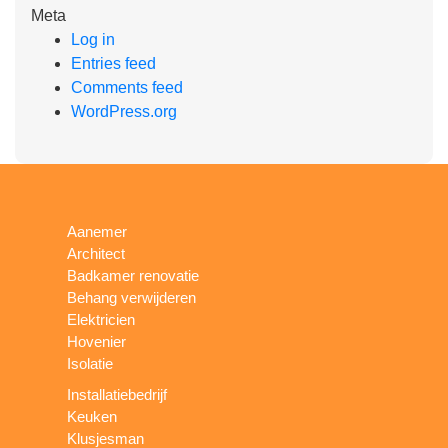
Meta
Log in
Entries feed
Comments feed
WordPress.org
Aanemer
Architect
Badkamer renovatie
Behang verwijderen
Elektricien
Hovenier
Isolatie
Installatiebedrijf
Keuken
Klusjesman