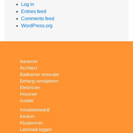
Log in
Entries feed
Comments feed
WordPress.org
Aanemer
Architect
Badkamer renovatie
Behang verwijderen
Elektricien
Hovenier
Isolatie
Installatiebedrijf
Keuken
Klusjesman
Laminaat leggen