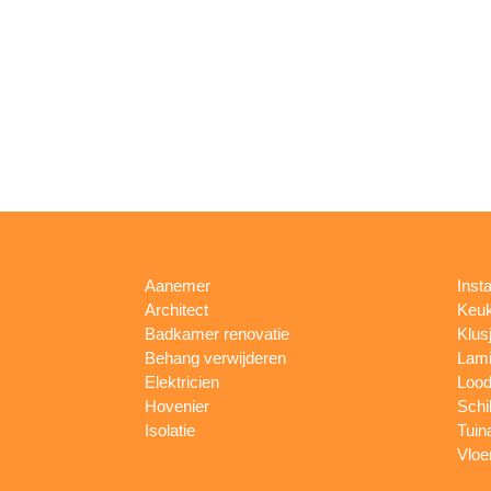
Aanemer
Insta
Architect
Keu
Badkamer renovatie
Klus
Behang verwijderen
Lami
Elektricien
Lood
Hovenier
Schi
Isolatie
Tuin
Vloe