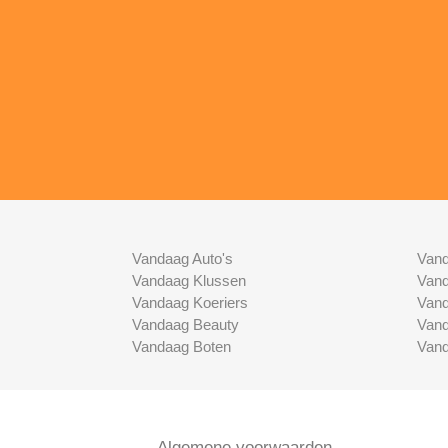
Vandaag Auto's
Vand
Vandaag Klussen
Vand
Vandaag Koeriers
Vand
Vandaag Beauty
Vand
Vandaag Boten
Vand
Algemene voorwaarden