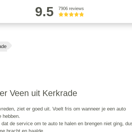
9.5
7906 reviews
ade
er Veen uit Kerkrade
evreden, ziet er goed uit. Voelt fris om wanneer je een auto
e hebben.
t de service om te auto te halen en brengen niet ging, du
me bracht en haalde.