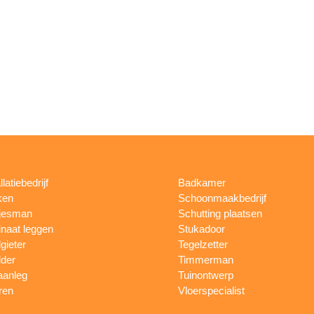
llatiebedrijf
Badkamer
ken
Schoonmaakbedrijf
jesman
Schutting plaatsen
naat leggen
Stukadoor
gieter
Tegelzetter
lder
Timmerman
aanleg
Tuinontwerp
ren
Vloerspecialist