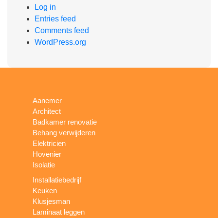
Log in
Entries feed
Comments feed
WordPress.org
Aanemer
Architect
Badkamer renovatie
Behang verwijderen
Elektricien
Hovenier
Isolatie
Installatiebedrijf
Keuken
Klusjesman
Laminaat leggen