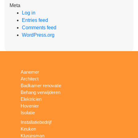
Meta
Log in
Entries feed
Comments feed
WordPress.org
Aanemer
Architect
Badkamer renovatie
Behang verwijderen
Elektricien
Hovenier
Isolatie
Installatiebedrijf
Keuken
Klusjesman