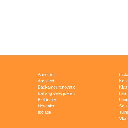
Aanemer
Insta
Architect
Keu
Badkamer renovatie
Klus
Behang verwijderen
Lami
Elektricien
Lood
Hovenier
Schi
Isolatie
Tuin
Vloe