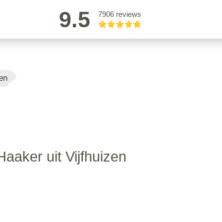
9.5
7906 reviews
en
aaker uit Vijfhuizen