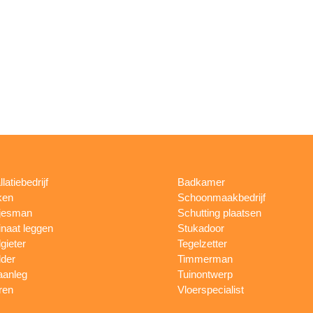
llatiebedrijf
Badkamer
ken
Schoonmaakbedrijf
jesman
Schutting plaatsen
naat leggen
Stukadoor
gieter
Tegelzetter
lder
Timmerman
aanleg
Tuinontwerp
ren
Vloerspecialist