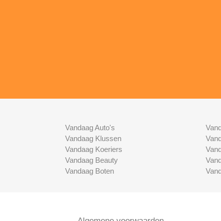
Vandaag Auto's
Vand
Vandaag Klussen
Vand
Vandaag Koeriers
Vand
Vandaag Beauty
Vand
Vandaag Boten
Vand
Algemene voorwaarden