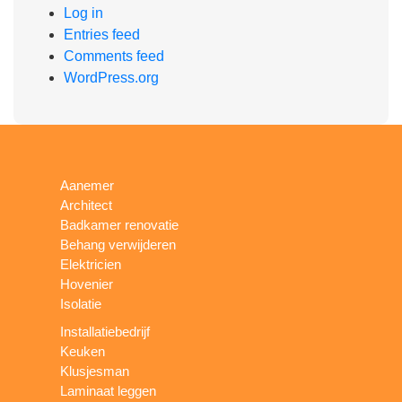
Log in
Entries feed
Comments feed
WordPress.org
Aanemer
Architect
Badkamer renovatie
Behang verwijderen
Elektricien
Hovenier
Isolatie
Installatiebedrijf
Keuken
Klusjesman
Laminaat leggen