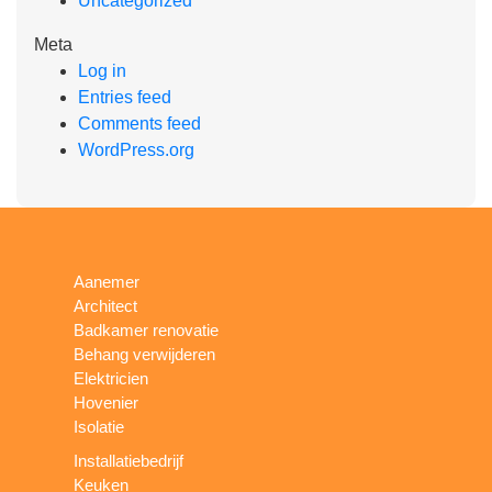
Uncategorized
Meta
Log in
Entries feed
Comments feed
WordPress.org
Aanemer
Architect
Badkamer renovatie
Behang verwijderen
Elektricien
Hovenier
Isolatie
Installatiebedrijf
Keuken