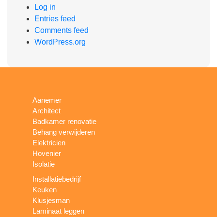
Log in
Entries feed
Comments feed
WordPress.org
Aanemer
Architect
Badkamer renovatie
Behang verwijderen
Elektricien
Hovenier
Isolatie
Installatiebedrijf
Keuken
Klusjesman
Laminaat leggen