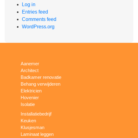
Log in
Entries feed
Comments feed
WordPress.org
Aanemer
Architect
Badkamer renovatie
Behang verwijderen
Elektricien
Hovenier
Isolatie
Installatiebedrijf
Keuken
Klusjesman
Laminaat leggen