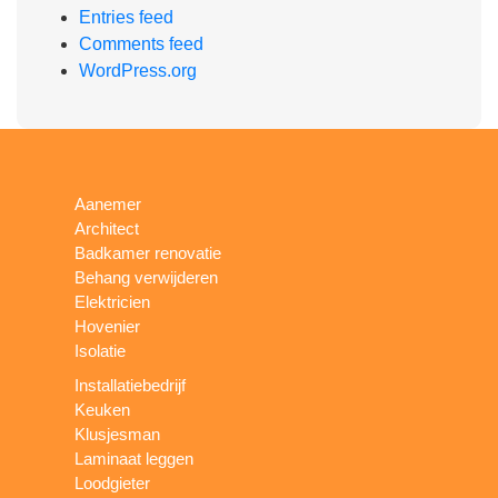
Entries feed
Comments feed
WordPress.org
Aanemer
Architect
Badkamer renovatie
Behang verwijderen
Elektricien
Hovenier
Isolatie
Installatiebedrijf
Keuken
Klusjesman
Laminaat leggen
Loodgieter