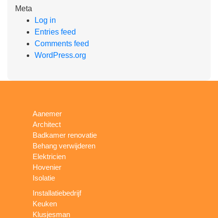
Meta
Log in
Entries feed
Comments feed
WordPress.org
Aanemer
Architect
Badkamer renovatie
Behang verwijderen
Elektricien
Hovenier
Isolatie
Installatiebedrijf
Keuken
Klusjesman