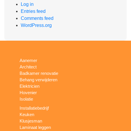
Log in
Entries feed
Comments feed
WordPress.org
Aanemer
Architect
Badkamer renovatie
Behang verwijderen
Elektricien
Hovenier
Isolatie
Installatiebedrijf
Keuken
Klusjesman
Laminaat leggen