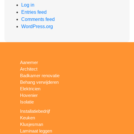
Log in
Entries feed
Comments feed
WordPress.org
Aanemer
Architect
Badkamer renovatie
Behang verwijderen
Elektricien
Hovenier
Isolatie
Installatiebedrijf
Keuken
Klusjesman
Laminaat leggen