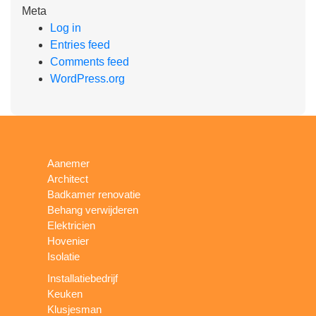
Meta
Log in
Entries feed
Comments feed
WordPress.org
Aanemer
Architect
Badkamer renovatie
Behang verwijderen
Elektricien
Hovenier
Isolatie
Installatiebedrijf
Keuken
Klusjesman