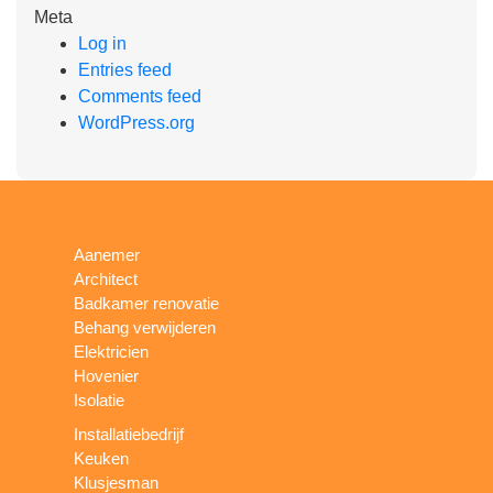
Meta
Log in
Entries feed
Comments feed
WordPress.org
Aanemer
Architect
Badkamer renovatie
Behang verwijderen
Elektricien
Hovenier
Isolatie
Installatiebedrijf
Keuken
Klusjesman