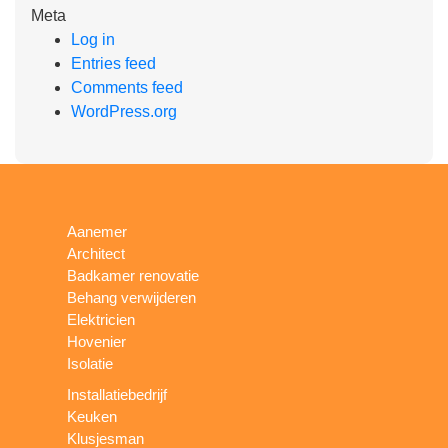
Meta
Log in
Entries feed
Comments feed
WordPress.org
Aanemer
Architect
Badkamer renovatie
Behang verwijderen
Elektricien
Hovenier
Isolatie
Installatiebedrijf
Keuken
Klusjesman