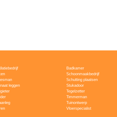
llatiebedrijf
Badkamer
ken
Schoonmaakbedrijf
jesman
Schutting plaatsen
naat leggen
Stukadoor
gieter
Tegelzetter
lder
Timmerman
aanleg
Tuinontwerp
ren
Vloerspecialist