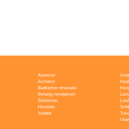
Aanemer
Insta
Architect
Keu
Badkamer renovatie
Klus
Behang verwijderen
Lami
Elektricien
Lood
Hovenier
Schi
Isolatie
Tuin
Vloe