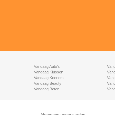
Vandaag Auto's
Vand
Vandaag Klussen
Vand
Vandaag Koeriers
Vand
Vandaag Beauty
Vand
Vandaag Boten
Vand
Algemene voorwaarden