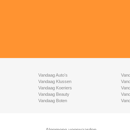
Vandaag Auto's
Vand
Vandaag Klussen
Vand
Vandaag Koeriers
Vand
Vandaag Beauty
Vand
Vandaag Boten
Vand
Algemene voorwaarden