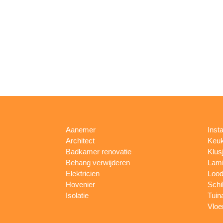
Aanemer
Insta
Architect
Keu
Badkamer renovatie
Klus
Behang verwijderen
Lami
Elektricien
Lood
Hovenier
Schi
Isolatie
Tuin
Vloe