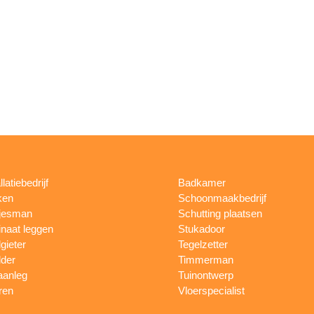
llatiebedrijf
Badkamer
ken
Schoonmaakbedrijf
jesman
Schutting plaatsen
naat leggen
Stukadoor
gieter
Tegelzetter
lder
Timmerman
aanleg
Tuinontwerp
ren
Vloerspecialist