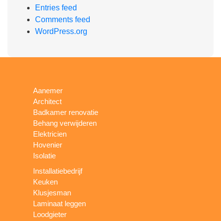
Entries feed
Comments feed
WordPress.org
Aanemer
Architect
Badkamer renovatie
Behang verwijderen
Elektricien
Hovenier
Isolatie
Installatiebedrijf
Keuken
Klusjesman
Laminaat leggen
Loodgieter