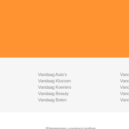
Vandaag Auto's
Vand
Vandaag Klussen
Vand
Vandaag Koeriers
Vand
Vandaag Beauty
Vand
Vandaag Boten
Vand
Algemene voorwaarden