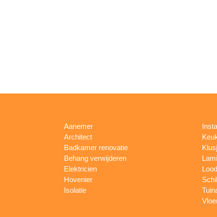
Aanemer
Insta
Architect
Keu
Badkamer renovatie
Klus
Behang verwijderen
Lami
Elektricien
Lood
Hovenier
Schi
Isolatie
Tuin
Vloe