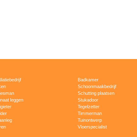
llatiebedrijf
Badkamer
ken
Schoonmaakbedrijf
jesman
Schutting plaatsen
naat leggen
Stukadoor
gieter
Tegelzetter
lder
Timmerman
aanleg
Tuinontwerp
ren
Vloerspecialist