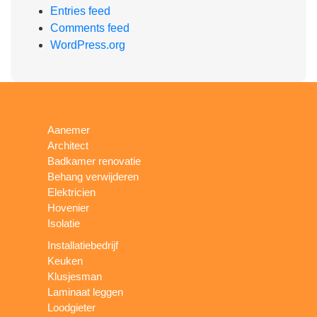
Entries feed
Comments feed
WordPress.org
Aanemer
Architect
Badkamer renovatie
Behang verwijderen
Elektricien
Hovenier
Isolatie
Installatiebedrijf
Keuken
Klusjesman
Laminaat leggen
Loodgieter