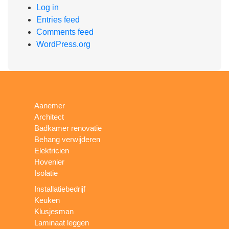
Log in
Entries feed
Comments feed
WordPress.org
Aanemer
Architect
Badkamer renovatie
Behang verwijderen
Elektricien
Hovenier
Isolatie
Installatiebedrijf
Keuken
Klusjesman
Laminaat leggen