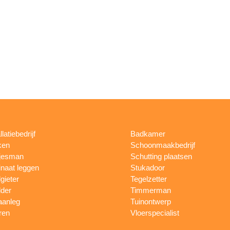
llatiebedrijf
Badkamer
ken
Schoonmaakbedrijf
jesman
Schutting plaatsen
naat leggen
Stukadoor
gieter
Tegelzetter
lder
Timmerman
aanleg
Tuinontwerp
ren
Vloerspecialist