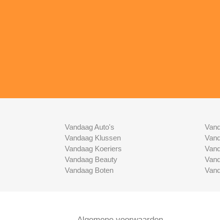
Vandaag Auto's
Vand
Vandaag Klussen
Vand
Vandaag Koeriers
Vand
Vandaag Beauty
Vand
Vandaag Boten
Vand
Algemene voorwaarden