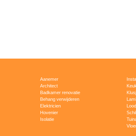
Aanemer
Insta
Architect
Keu
Badkamer renovatie
Klus
Behang verwijderen
Lami
Elektricien
Lood
Hovenier
Schi
Isolatie
Tuin
Vloe