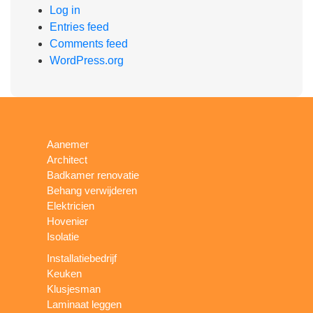
Log in
Entries feed
Comments feed
WordPress.org
Aanemer
Architect
Badkamer renovatie
Behang verwijderen
Elektricien
Hovenier
Isolatie
Installatiebedrijf
Keuken
Klusjesman
Laminaat leggen