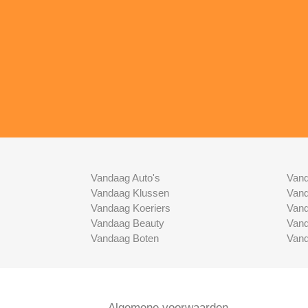
Vandaag Auto's
Vand
Vandaag Klussen
Vand
Vandaag Koeriers
Vand
Vandaag Beauty
Vand
Vandaag Boten
Vand
Algemene voorwaarden