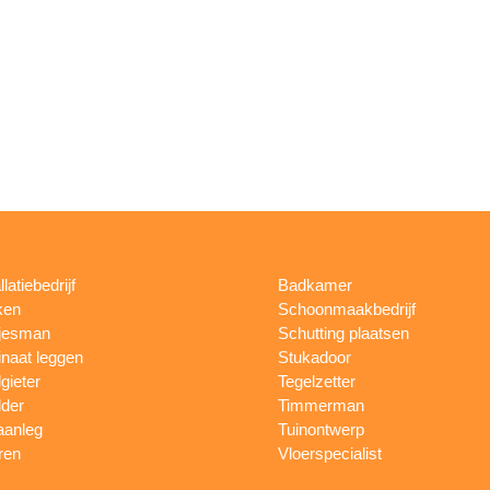
llatiebedrijf
Badkamer
ken
Schoonmaakbedrijf
jesman
Schutting plaatsen
naat leggen
Stukadoor
gieter
Tegelzetter
lder
Timmerman
aanleg
Tuinontwerp
ren
Vloerspecialist