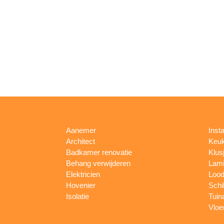
Aanemer
Insta
Architect
Keu
Badkamer renovatie
Klus
Behang verwijderen
Lami
Elektricien
Lood
Hovenier
Schi
Isolatie
Tuin
Vloe