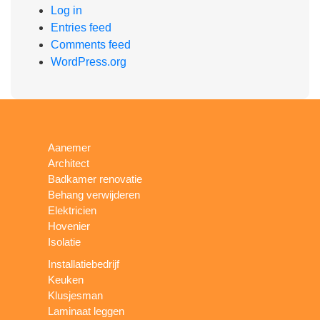
Log in
Entries feed
Comments feed
WordPress.org
Aanemer
Architect
Badkamer renovatie
Behang verwijderen
Elektricien
Hovenier
Isolatie
Installatiebedrijf
Keuken
Klusjesman
Laminaat leggen